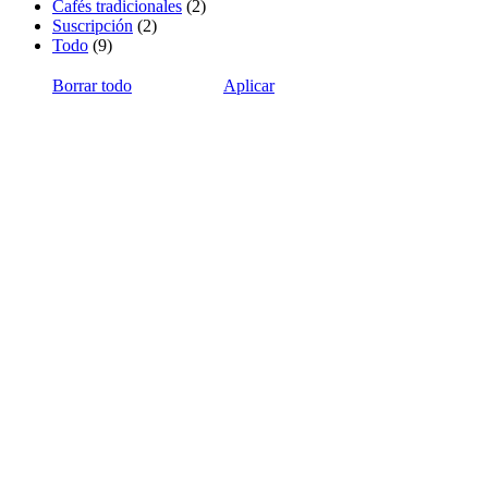
Cafés tradicionales
(2)
Suscripción
(2)
Todo
(9)
Borrar todo
Aplicar