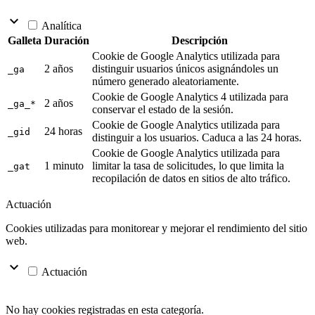
keyboard_arrow_down
Analítica
Galleta
Duración
Descripción
Cookie de Google Analytics utilizada para
2 años
distinguir usuarios únicos asignándoles un
_ga
número generado aleatoriamente.
Cookie de Google Analytics 4 utilizada para
2 años
_ga_*
conservar el estado de la sesión.
Cookie de Google Analytics utilizada para
24 horas
_gid
distinguir a los usuarios. Caduca a las 24 horas.
Cookie de Google Analytics utilizada para
1 minuto
limitar la tasa de solicitudes, lo que limita la
_gat
recopilación de datos en sitios de alto tráfico.
Actuación
Cookies utilizadas para monitorear y mejorar el rendimiento del sitio
web.
keyboard_arrow_down
Actuación
No hay cookies registradas en esta categoría.